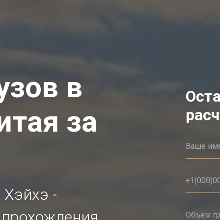
узов в
Оста
итая за
расч
 Хэйхэ -
 прохождения