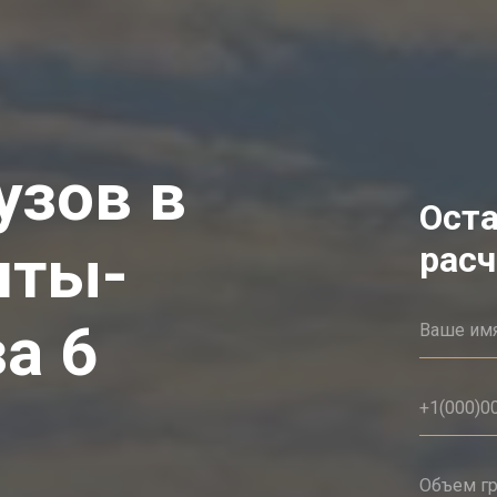
узов в
Оста
нты-
расч
а 6