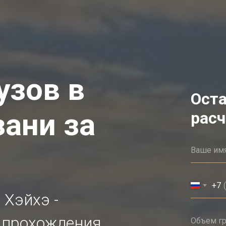
узов в
Оста
зани за
расч
+7
 Хэйхэ -
 прохождения